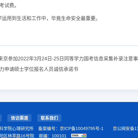
名考试费。
学运用到生活和工作中，毕竟生命安全最重要。
参加2022年3月24日-25日同等学力国考信息采集补录注意
学力申请硕士学位报名人员诚信承诺书
信访渠道
联系我们
科学院心理研究所
备案编号：
京ICP备10049795号-1
京公网安备110
阳区林萃路16号院
邮编：100101