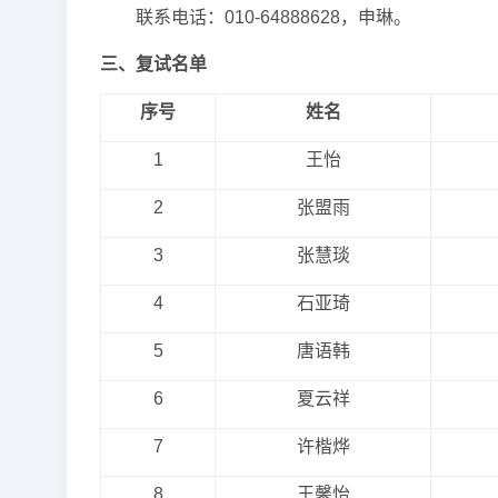
联系电话：010-64888628，申琳。
三、复试名单
序号
姓名
1
王怡
2
张盟雨
3
张慧琰
4
石亚琦
5
唐语韩
6
夏云祥
7
许楷烨
8
王馨怡