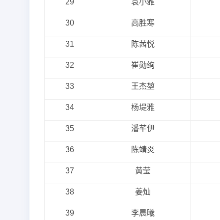
29
袁小雅
30
高胜寒
31
陈茜悦
32
崔勋绚
33
王杰堃
34
杨堤雅
35
潘芊伊
36
陈靖炎
37
黄莹
38
姜灿
39
李晨曦