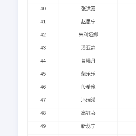
40
张洪嘉
41
赵思宁
42
朱利娅娜
43
潘亚静
44
曹曦丹
45
柴乐乐
46
段希豫
47
冯瑞溪
48
高钰喜
49
靳蕊宁