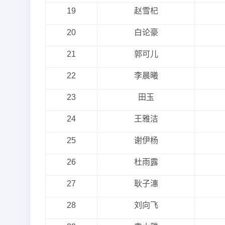
19
赵雪杞
20
白论豪
21
郭可儿
22
李晨曦
23
田玉
24
王雅洁
25
谢伊杨
26
杜雨露
27
耿子潓
28
刘向飞