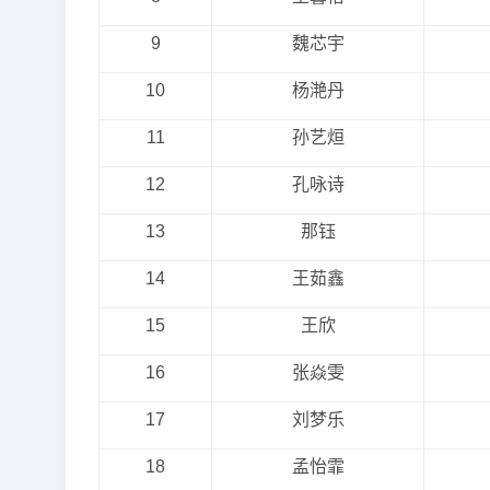
9
魏芯宇
10
杨滟丹
11
孙艺烜
12
孔咏诗
13
那钰
14
王茹鑫
15
王欣
16
张焱雯
17
刘梦乐
18
孟怡霏