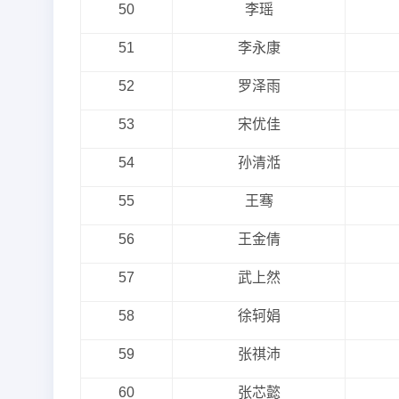
50
李瑶
51
李永康
52
罗泽雨
53
宋优佳
54
孙清湉
55
王骞
56
王金倩
57
武上然
58
徐轲娟
59
张祺沛
60
张芯懿