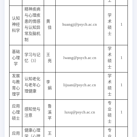
士
精神疾病
与心理疾
学
认知
患的情感
黄
术
神经
huangj@psych.ac.cn
1
与认知异
佳
硕
科学
常及脑机
士
制
学
基础
学习与记
王
术
心理
lwang@
psych.ac.cn
1
忆（3）
亮
硕
学
士
发展
学
认知老化
与教
李
术
与老年心
lijuan@psych.ac.cn
1
育
心
娟
硕
理健康
理学
士
专
应用
鲁
感知觉与
业
心理
溪
luxq@psych.ac.cn
1
注意
硕
硕士
芊
士
健康心理
专
应用
王
学（心理
业