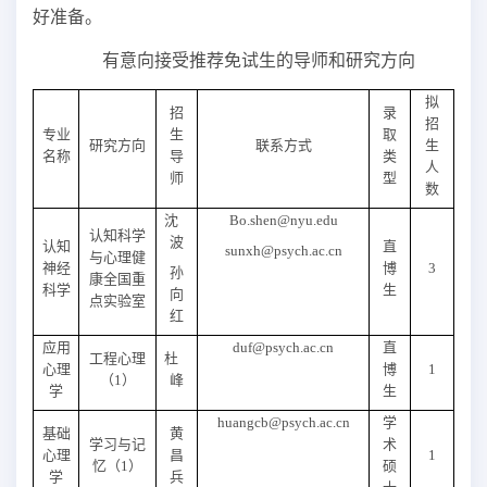
好准备。
有意向接受推荐免试生的导师和研究方向
拟
招
录
招
专业
生
取
研究方向
联系方式
生
名称
导
类
人
师
型
数
沈
Bo.shen@nyu.edu
认知科学
波
认知
直
sunxh@psych.ac.cn
与心理健
神经
博
3
孙
康全国重
科学
生
向
点实验室
红
应用
duf@psych.ac.cn
直
工程心理
杜
心理
博
1
（
1
）
峰
学
生
huangcb@psych.ac.cn
学
基础
黄
学习与记
术
心理
昌
1
忆（1）
硕
学
兵