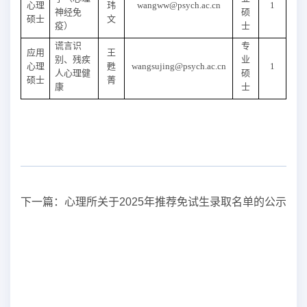
心理
玮
wangww@psych.ac.cn
1
神经免
硕
硕士
文
疫）
士
谎言识
专
应用
王
别、残疾
业
心理
甦
wangsujing@psych.ac.cn
1
人心理健
硕
硕士
菁
康
士
下一篇：
心理所关于2025年推荐免试生录取名单的公示