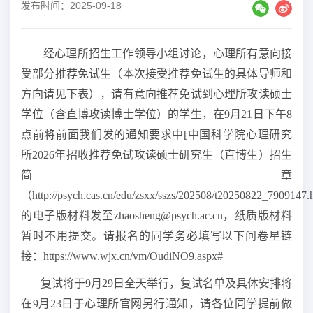
发布时间：2025-09-18
经心理所招生工作领导小组讨论，心理所有意向接
受部分推荐免试生（本次接受推荐免试生的具体导师和
方向请见下表），请有意向推荐免试到心理所攻读硕士
学位（含直博攻读博士学位）的学生，在
9
月
21
日下午
8
点前将前面我们发的通知要求中
[中国科学院心理研究
所2026年招收推荐免试攻读硕士研究生（直博生）招生
简章
（
http://psych.cas.cn/edu/zsxx/sszs/202508/t20250822_7909147.
的电子版材料发至zhaosheng@psych.ac.cn，纸质版材料
暂时不用提交。请报名的同学务必填写以下问卷星链
接：
https://www.wjx.cn/vm/OudiNO9.aspx#
复试将于
9
月
29
日全天举行，复试名单及具体安排将
在
9月
23
日于心理所官网另行通知，请各位同学提前做