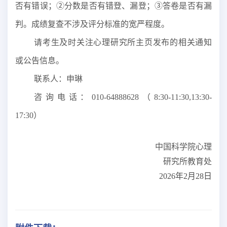
否有错误；②分数是否有错登、漏登；③答卷是否有漏
判。成绩复查不涉及评分标准的宽严程度。
请考生及时关注心理研究所主页发布的相关通知
或公告信息。
联系人
：申琳
咨询
电话：
010-64888628（
8
:
3
0-11:30,13:30-
17:
3
0）
中国科学院心理
研究所教育处
202
6
年
2月2
8
日