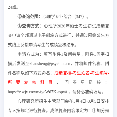
24点。
②
查询范围
：
心理学专业综合（
347）
。
③
查询方式：
心理所
202
6
年硕士考生初试成绩复
查申请全部通过电子邮箱方式进行，并通过网络公告方
式线上反馈申请考生的成绩复核结果。
申请方式为：填写附件
1及
问卷星
，附件
1签字
扫
描后
发送至
zhaosheng
@
psych.ac.cn
，并将邮件名称、附
件名称以如下方式命名：
成绩复核
-考生姓名-考生编号-
所要复核科目
，问卷星
链接：
https://v.wjx.cn/vm/tyeWd7K.aspx#
，
请务必准确填写。
心理研究所招生主管部门会在
3月
4
日
-3月
5
日安排
专人按规定进行复查。成绩复查内容限定为：
①加分是