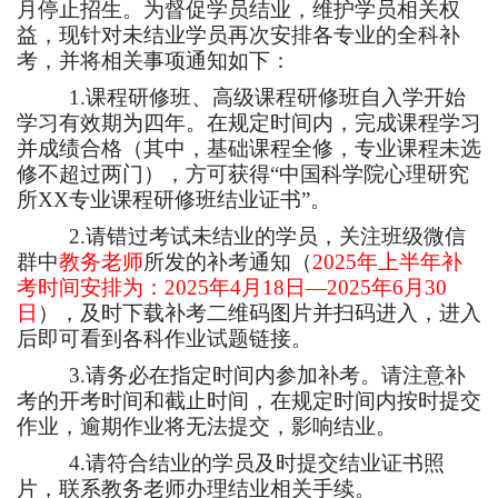
月停止招生。为督促学员结业，维护学员相关权
益，现针对未结业学员再次安排各专业的全科补
考，并将相关事项通知如下：
1.
课程研修班、高级课程研修班自入学开始
学习有效期为四年。在规定时间内，完成课程学习
并成绩合格（其中，基础课程全修，专业课程未选
修不超过两门），方可获得“中国科学院心理研究
所
XX
专业课程研修班结业证书”。
2.
请错过考试未结业的学员，关注班级微信
群中
教务老师
所发的补考通知（
2025
年上半年补
考时间安排为：
2025
年
4
月
18
日—
2025
年
6
月
30
日
），及时下载补考二维码图片并扫码进入，进入
后即可看到各科作业试题链接。
3.
请务必在指定时间内参加补考。请注意补
考的开考时间和截止时间，在规定时间内按时提交
作业，逾期作业将无法提交，影响结业。
4.
请符合结业的学员及时提交结业证书照
片，联系教务老师办理结业相关手续。