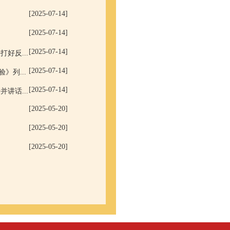
[2025-07-14]
[2025-07-14]
[2025-07-14]
好反...
[2025-07-14]
列...
[2025-07-14]
讲话...
[2025-05-20]
[2025-05-20]
[2025-05-20]