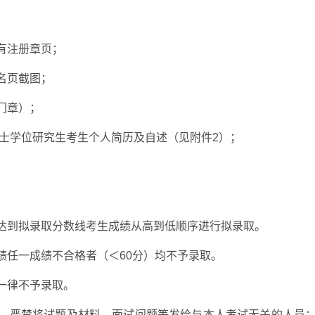
有注册章页；
名页截图；
门章）；
硕士学位研究生考生个人简历及自述（见附件2）；
达到拟录取分数线考生成绩从高到低顺序进行拟录取。
绩任一成绩不合格者（＜60分）均不予录取。
一律不予录取。
、严禁将试题及材料、面试问题等发给与本人考试无关的人员