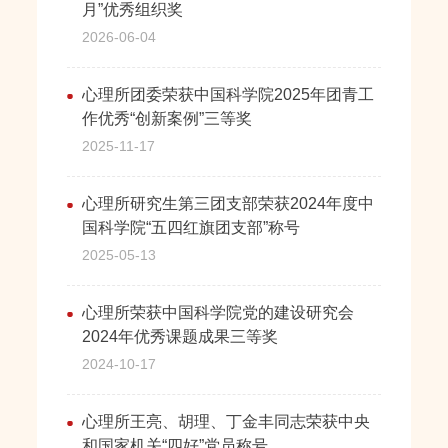
月”优秀组织奖
2026-06-04
心理所团委荣获中国科学院2025年团青工
作优秀“创新案例”三等奖
2025-11-17
心理所研究生第三团支部荣获2024年度中
国科学院“五四红旗团支部”称号
2025-05-13
心理所荣获中国科学院党的建设研究会
2024年优秀课题成果三等奖
2024-10-17
心理所王亮、胡理、丁金丰同志荣获中央
和国家机关“四好”党员称号