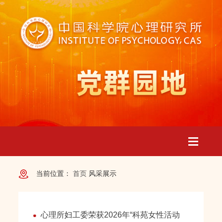
Toggle
当前位置：
首页
风采展示
navigatio
心理所妇工委荣获2026年“科苑女性活动