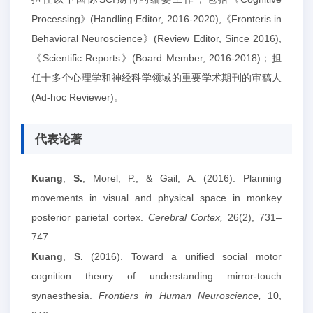
Processing》(Handling Editor, 2016-2020),《Fronteris in
Behavioral Neuroscience》(Review Editor, Since 2016),
《Scientific Reports》(Board Member, 2016-2018)；担
任十多个心理学和神经科学领域的重要学术期刊的审稿人
(Ad-hoc Reviewer)。
代表论著
Kuang
,
S.
, Morel, P., & Gail, A. (2016). Planning
movements in visual and physical space in monkey
posterior parietal cor
tex.
Cerebral Cortex,
26(2), 731–
747.
Kuang
,
S.
(2016). Toward a unified social motor
cognition theory of understanding mirror-touch
synaesthesia.
Frontiers in Human Neuroscience,
10,