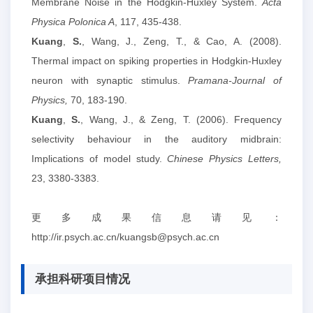
Membrane Noise in the Hodgkin-Huxley System.
Acta
Physica Polonica A
, 117, 435-438.
Kuang
,
S.
, Wang, J., Zeng, T., & Cao, A. (2008).
Thermal impact on spiking properties in Hodgkin-Huxley
neuron with synaptic stimulus.
Pramana-Journal of
Physics,
70, 183-190.
Kuang
,
S.
, Wang, J., & Zeng, T. (2006). Frequency
selectivity behaviour in the auditory midbrain:
Implications of model study.
Chinese Physics Letters,
23, 3380-3383.
更多成果信息请见：
http://ir.psych.ac.cn/kuangsb@psych.ac.cn
承担科研项目情况