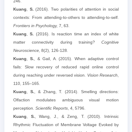
246.
Kuang
,
S.
(2016). Two polarities of attention in social
contexts: From attending-to-others to attending-to-self.
Frontiers in Psychology,
7, 63.
Kuang
,
S.
(2016). Is reaction time an index of white
matter connectivity during training?
Cognitive
Neuroscience,
8(2), 126-128.
Kuang
,
S.
, & Gail, A.
(2015). When adaptive control
fails: Slow recovery of reduced rapid online control
during reaching under reversed vision.
Vision Research
,
110, 155–165.
Kuang
,
S.
, & Zhang, T. (2014). Smelling directions:
Olfaction modulates ambiguous visual motion
perception.
Scientific Reports
, 4, 5796.
Kuang
,
S.
, Wang, J., & Zeng, T. (2010). Intrinsic
Rhythmic Fluctuation of Membrane Voltage Evoked by