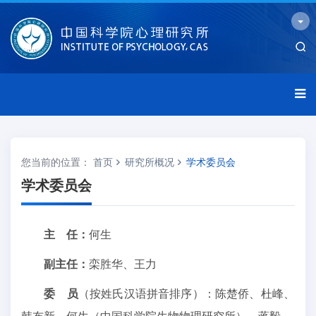
您当前的位置：
首页
研究所概况
学术委员会
学术委员会
主 任：
何生
副主任：
栾胜华、王力
委 员
（按姓氏汉语拼音排序）：陈楚侨、杜峰、