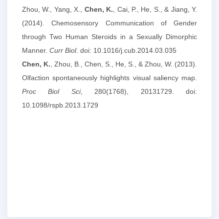
Zhou, W., Yang, X.,
Chen, K.
, Cai, P., He, S., & Jiang, Y.
(2014). Chemosensory Communication of Gender
through Two Human Steroids in a Sexually Dimorphic
Manner.
Curr Biol
. doi: 10.1016/j.cub.2014.03.035
Chen, K.
, Zhou, B., Chen, S., He, S., & Zhou, W. (2013).
Olfaction spontaneously highlights visual saliency map.
Proc Biol Sci
, 280(1768), 20131729. doi:
10.1098/rspb.2013.1729