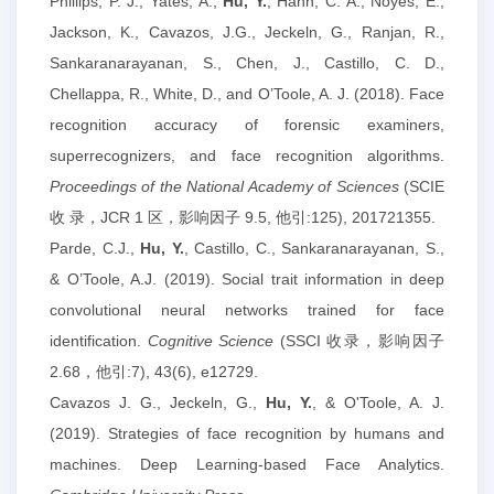
Phillips, P. J., Yates, A.,
Hu, Y.
, Hahn, C. A., Noyes, E.,
Jackson, K., Cavazos, J.G., Jeckeln, G., Ranjan, R.,
Sankaranarayanan, S., Chen, J., Castillo, C. D.,
Chellappa, R., White, D., and O’Toole, A. J. (2018). Face
recognition accuracy of forensic examiners,
superrecognizers, and face recognition algorithms.
Proceedings of the National Academy of Sciences
(SCIE
收 录，JCR 1 区，影响因子 9.5, 他引:125), 201721355.
Parde, C.J.,
Hu, Y.
, Castillo, C., Sankaranarayanan, S.,
& O’Toole, A.J. (2019). Social trait information in deep
convolutional neural networks trained for face
identification.
Cognitive Science
(SSCI 收录，影响因子
2.68，他引:7), 43(6), e12729.
Cavazos J. G., Jeckeln, G.,
Hu, Y.
, & O'Toole, A. J.
(2019). Strategies of face recognition by humans and
machines. Deep Learning-based Face Analytics.