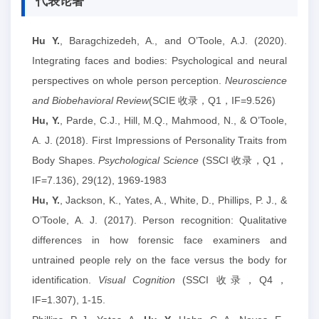
代表论著
Hu Y.
, Baragchizedeh, A., and O’Toole, A.J. (2020).
Integrating faces and bodies: Psychological and neural
perspectives on whole person perception.
Neuroscience
and Biobehavioral Review
(SCIE 收录，Q1，IF=9.526)
Hu, Y.
, Parde, C.J., Hill, M.Q., Mahmood, N., & O’Toole,
A. J. (2018). First Impressions of Personality Traits from
Body Shapes.
Psychological Science
(SSCI 收录，Q1，
IF=7.136), 29(12), 1969-1983
Hu, Y.
, Jackson, K., Yates, A., White, D., Phillips, P. J., &
O’Toole, A. J. (2017). Person recognition: Qualitative
differences in how forensic face examiners and
untrained people rely on the face versus the body for
identification.
Visual Cognition
(SSCI 收录，Q4，
IF=1.307), 1-15.