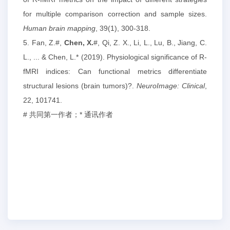
for multiple comparison correction and sample sizes.
Human brain mapping
, 39(1), 300-318.
5. Fan, Z.#,
Chen, X.
#, Qi, Z. X., Li, L., Lu, B., Jiang, C.
L., ... & Chen, L.* (2019). Physiological significance of R-
fMRI indices: Can functional metrics differentiate
structural lesions (brain tumors)?.
NeuroImage: Clinical
,
22, 101741.
# 共同第一作者；* 通讯作者