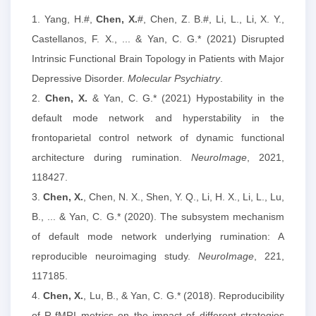
1. Yang, H.#,
Chen, X.
#, Chen, Z. B.#, Li, L., Li, X. Y.,
Castellanos, F. X., ... & Yan, C. G.* (2021) Disrupted
Intrinsic Functional Brain Topology in Patients with Major
Depressive Disorder.
Molecular Psychiatry
.
2.
Chen, X.
& Yan, C. G.* (2021) Hypostability in the
default mode network and hyperstability in the
frontoparietal control network of dynamic functional
architecture during rumination.
NeuroImage
, 2021,
118427.
3.
Chen, X.
, Chen, N. X., Shen, Y. Q., Li, H. X., Li, L., Lu,
B., ... & Yan, C. G.* (2020). The subsystem mechanism
of default mode network underlying rumination: A
reproducible neuroimaging study.
NeuroImage
, 221,
117185.
4.
Chen, X.
, Lu, B., & Yan, C. G.* (2018). Reproducibility
of R‐fMRI metrics on the impact of different strategies