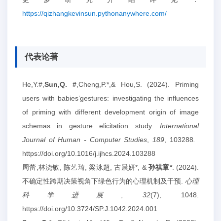
https://qizhangkevinsun.pythonanywhere.com/
代表论著
He,Y.#,
Sun,Q. #
,Cheng,P.*,& Hou,S. (2024). Priming
users with babies’gestures: investigating the influences
of priming with different development origin of image
schemas in gesture elicitation study.
International
Journal of Human - Computer Studies
,
189
, 103288
.
https://doi.org/10.1016/j.ijhcs.2024.103288
周蕾,林浇敏, 陈艺琦, 梁泳超, 古晨妍*, &
孙祺章*
. (2024).
不确定性跨期决策视角下绿色行为的心理机制及干预.
心理
科学进展
,
32
(7), 1048.
https://doi.org/10.3724/SP.J.1042.2024.001