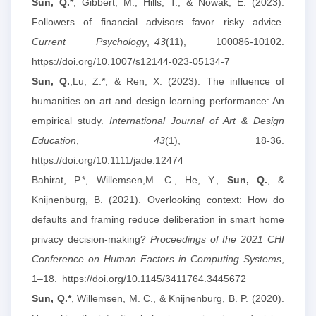
Sun, Q.*
, Gibbert, M., Hills, T., & Nowak, E. (2023).
Followers of financial advisors favor risky advice.
Current Psychology
,
43
(11), 100086-10102.
https://doi.org/10.1007/s12144-023-05134-7
Sun, Q.
,Lu, Z.*, & Ren, X. (2023). The influence of
humanities on art and design learning performance: An
empirical study.
International Journal of Art & Design
Education
,
43
(1), 18-36.
https://doi.org/10.1111/jade.12474
Bahirat, P.*, Willemsen,M. C., He, Y.,
Sun, Q.
, &
Knijnenburg, B. (2021). Overlooking context: How do
defaults and framing reduce deliberation in smart home
privacy decision-making?
Proceedings of the 2021 CHI
Conference on Human Factors in Computing Systems
,
1–18. https://doi.org/10.1145/3411764.3445672
Sun, Q.*
, Willemsen, M. C., & Knijnenburg, B. P. (2020).