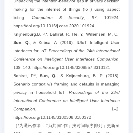
Unpacking the intention-behavior gap in privacy decision
making for the internet of things (IoT) using aspect
listing.
Computers & Security
,
97
, 101924.
https://doi.org/10.1016/j.cose.2020.101924
Knijnenburg,B. P.*, Bahirat, P., He, Y., Willemsen, M. C.,
Sun, Q.
, & Kobsa, A. (2019). IUIoT: Intelligent User
Interfaces for IoT.
Proceedings of the 24th International
Conference on Intelligent User Interfaces Companion
.
139–140. https://doi.org/10.1145/3308557.3313121
Bahirat, P.*,
Sun, Q.
, & Knijnenburg, B. P. (2018).
Scenario context v/s framing and defaults in managing
privacy in household IoT.
Proceedings of the 23rd
International Conference on Intelligent User Interfaces
Companion
. 1–2.
https://doi.org/10.1145/3180308.3180372
（*为通讯作者，#为共同1作；按时间顺序排列；更新至