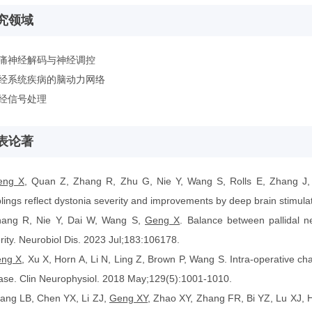
究领域
疼痛神经解码与神经调控
神经系统疾病的脑动力网络
神经信号处理
表论著
eng X
, Quan Z, Zhang R, Zhu G, Nie Y, Wang S, Rolls E, Zhang J, Hu
lings reflect dystonia severity and improvements by deep brain stimul
hang R, Nie Y, Dai W, Wang S,
Geng X
. Balance between pallidal ne
rity. Neurobiol Dis. 2023 Jul;183:106178.
ng X
, Xu X, Horn A, Li N, Ling Z, Brown P, Wang S. Intra-operative cha
ase. Clin Neurophysiol. 2018 May;129(5):1001-1010.
ang LB, Chen YX, Li ZJ,
Geng XY
, Zhao XY, Zhang FR, Bi YZ, Lu XJ, 