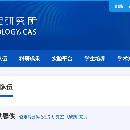
邮箱
队伍
科研成果
实验平台
学生培养
学术
队伍
耿馨佚
健康与遗传心理学研究室
助理研究员