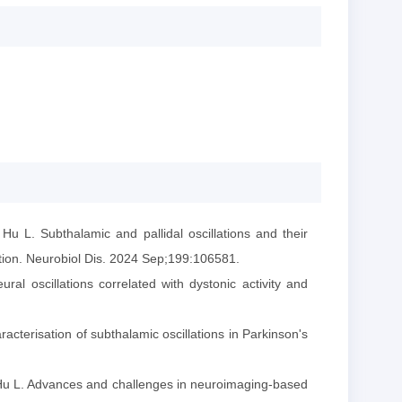
 L. Subthalamic and pallidal oscillations and their
ation. Neurobiol Dis. 2024 Sep;199:106581.
ural oscillations correlated with dystonic activity and
racterisation of subthalamic oscillations in Parkinson's
Hu L. Advances and challenges in neuroimaging-based