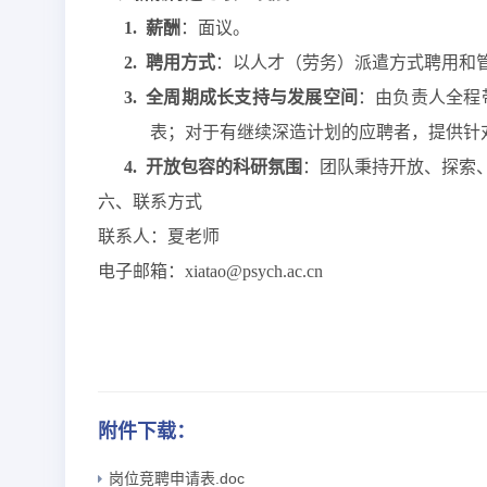
1.
薪酬
：
面议。
2.
聘用方式
：以人才（劳务）派遣方式聘用和
3.
全周期成长支持与发展空间
：由
负责人
全程
表；对于有继续深造计划的应聘者，提供针
4.
开放包容的科研氛围
：
团队
秉持开放、探索
六、联系方式
联系人：夏老师
电子邮箱：
xiatao@psych.ac.cn
附件下载：
岗位竞聘申请表.doc