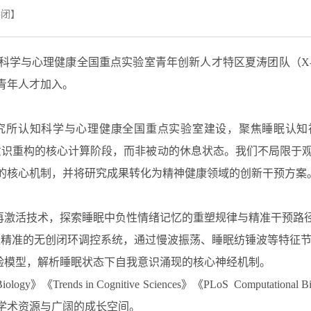
关闭】
科学与心理健康全国重点实验室青年创新人才特区夏涛
团队
（
X
青年人才加入。
院心理研究所认知科学与心理健康全国重点实验室建设，聚焦睡眠认
意识重构的核心计算阶段，而非被动的休息状态。我们不局限于
的核心机制，并将研究成果转化为精神健康领域的创新干预方案
再激活技术，探索睡眠中负性情绪记忆的重塑规律与精准干预路
级精准的无创闭环调控系统，通过慢
波
振荡、睡眠纺锤波等特征
验模型，解析睡眠状态下自我意识涌现的核心神经机制。
B
iology》
《
Trends in Cognitive Sciences》
《
PL
o
S
C
om
putational B
学术资源与广阔的成长空间。