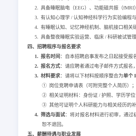
2.
具备睡眠脑电（
EEG）、功能磁共振（fMR
3.
有认知心理学
/ 认知神经科学行为实验编程与
4.
有睡眠认知、记忆神经机制、脑机接口相关
5.
具备整夜睡眠实验运营、临床
/ 科研被试管
四、招聘程序与报名要求
1.
报名时间
：自本招聘启事发布之日起接受报
2.
报名方式
：请应聘者通过电子邮件方式报名
3.
材料要求
：请将以下材料按顺序整合为
单个
①
岗位竞聘申请表（可附完整个人简历）
②
相关证明材料：身份证
/ 护照、学历学
③
其他可证明个人科研能力与相关经历的
4.
筛选与面试
：将对报名材料进行初审，通过
恕不退回。
五、薪酬待遇与职业发展