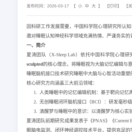
发布时间：2026-03-17
【
小
中
大
】
【打印】
【
因科研工作发展需要，中国科学院心理研究所认知
邀对睡眠认知神经科学领域充满热情、严谨务实的
一、简介
夏涛
团队
（
X-Sleep Lab）依托中国科学
sculpted
的核心理念，将睡眠视为大脑记忆编辑与
睡眠脑机接口技术
研究
睡眠中大脑
与心智活动
重塑
核心研究方向涵盖三大前沿领域：
1.
人类睡眠中的记忆编辑机制：基于靶向记忆
2.
无创睡眠闭环脑机接口（
BCI）：研发毫秒
3.
清醒梦与睡眠中的意识：以清醒梦为核心实
夏涛团队前期
研究成果发表于《
PNAS》
《
C
u
rrent 
眠脑电监测、闭环神经调控技术平台，提供充足的