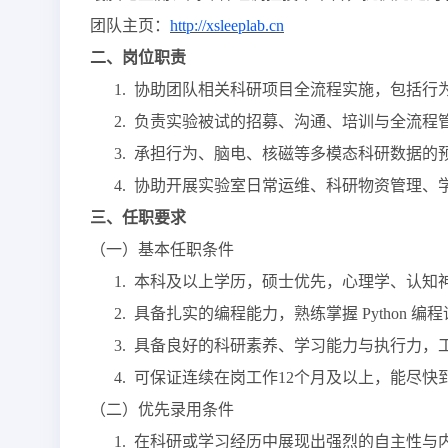
团队
主页：
http://xsleeplab.cn
二、岗位职责
1.
协助
团队
相关科研项目全流程实施，包括行
2.
负责实验被试的招募、沟通、培训与全流程
3.
承担行为、脑电、核磁等多模态科研数据的
4.
协助开展实验室日常运维、科研物资管理、
三、任职要求
（一）基本任职条件
1.
本科及以上学历，
硕士
优先
，心理学、认知
2.
具备扎实的编程能力，熟练掌握
Python 
3.
具备良好的科研素养、学习能力与执行力，
4.
可保证连续在岗工作
12个月及以上，能尽快
（二）优先录用条件
1.
在科研或学习经历中展现出强烈的自主性与