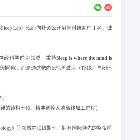
-Sleep Lab）现面向社会公开招聘科研助理 1 名，诚
知神经科学前沿领域，秉持
Sleep is where the mind is
观测睡眠，
而是
通过靶向记忆再激活（
TMR）与闭环
。
径；
节律的锁相干预，精准调控大脑离线加工过程；
iology
》
等领域内顶级期刊，拥有国际领先的整夜睡