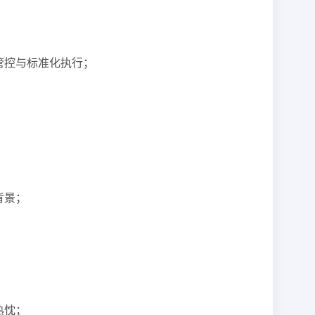
管控与标准化执行；
背景；
；
热忱；