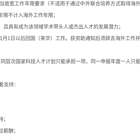
当放宽工作年限要求（不适用于通过中外联合培养方式取得海
年限不计入海外工作年限；
，且具有成为该领域学术带头人或杰出人才的发展潜力；
5年1月1日以后回国（来华）工作。获资助通知后须辞去海外工作
。同层次国家科技人才计划只能承担一项，同一申报年度一人只
套支持：
持；
议薪酬；